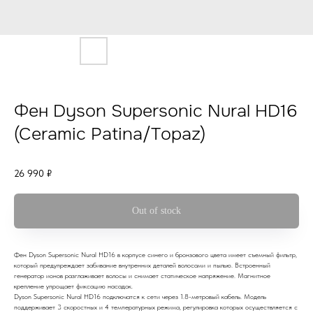
Фен Dyson Supersonic Nural HD16
(Ceramic Patina/Topaz)
26 990
₽
Out of stock
Фен Dyson Supersonic Nural HD16 в корпусе синего и бронзового цвета имеет съемный фильтр,
который предупреждает забивание внутренних деталей волосами и пылью. Встроенный
генератор ионов разглаживает волосы и снимает статическое напряжение. Магнитное
крепление упрощает фиксацию насадок.
Dyson Supersonic Nural HD16 подключатся к сети через 1.8-метровый кабель. Модель
поддерживает 3 скоростных и 4 температурных режима, регулировка которых осуществляется с