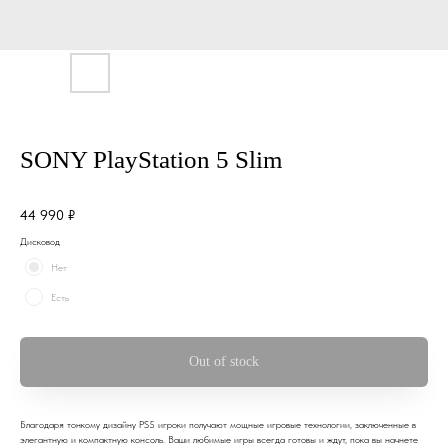
SONY PlayStation 5 Slim
44 990
₽
Дисковод
Нет
Есть
Out of stock
Благодаря тонкому дизайну PS5 игроки получают мощные игровые технологии, заключенные в
элегантную и компактную консоль. Ваши любимые игры всегда готовы и ждут, пока вы начнете