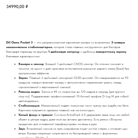
34990,00
₽
Оформить заказ
DJI Osmo Pocket 3
— это ультракомпактная карманная камера со встроенным
3-осевым
механическим стабилизатором
, которая стала главным инструментом для блогеров
благодаря переходу на крупную
1-дюймовую матрицу
и удобному
поворотному экрану
.
Ключевые характеристики
Камера и сенсор
: Большой 1-дюймовый CMOS-сенсор. Он отлично снимает в
темноте, не шумит и дает красивое естественное размытие заднего плана (боке) без
программных эффектов.
Экран
: Плавный 2-дюймовый сенсорный OLED-дисплей. Он поворачивается на 90
градусов: поворот включает камеру и автоматически переключает режим между
горизонтальной и вертикальной съемкой.
Режимы видео
: Запись в 4K со скоростью до 120 кадров в секунду (для крутого
слоу-мо). Поддерживает профессиональный 10-битный профиль D-Log M для гибкой
цветокоррекции.
Стабилизация
: Механический подвес полностью гасит тряску при ходьбе или беге.
Картинка получается идеально плавной, как на киностудии.
Умный фокус и трекинг
: Система ActiveTrack 6.0 удерживает ваше лицо или любой
объект в центре кадра, даже если вы активно двигаетесь. Есть режим «Витрина
продуктов» для мгновенной перефокусировки на вещь в руке
Звук
: Встроенный массив из трех микрофонов пишет чистое стерео и отсекает шум
ветра. Камера напрямую сопрягается по беспроводной связи с фирменным
микрофоном DJI Mic 2.