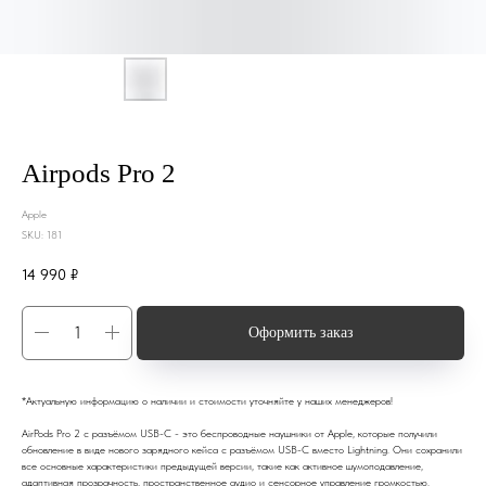
Airpods Pro 2
Apple
SKU:
181
14 990
₽
Оформить заказ
*Актуальную информацию о наличии и стоимости уточняйте у наших менеджеров!
AirPods Pro 2 с разъёмом USB-C - это беспроводные наушники от Apple, которые получили
обновление в виде нового зарядного кейса с разъёмом USB-C вместо Lightning. Они сохранили
все основные характеристики предыдущей версии, такие как активное шумоподавление,
адаптивная прозрачность, пространственное аудио и сенсорное управление громкостью.